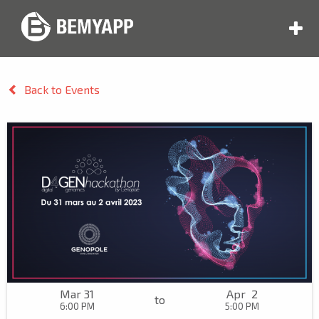
Back to Events
Mar 31
Apr 2
to
6:00 PM
5:00 PM